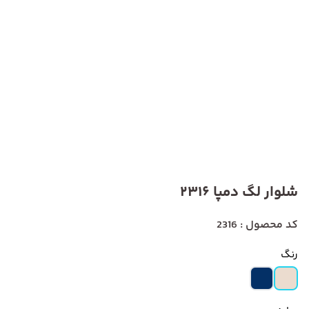
شلوار لگ دمپا 2316
کد محصول : 2316
رنگ