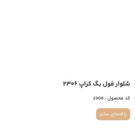
شلوار فول بگ کراپ 2306
کد محصول : 2306
راهنمای سایز