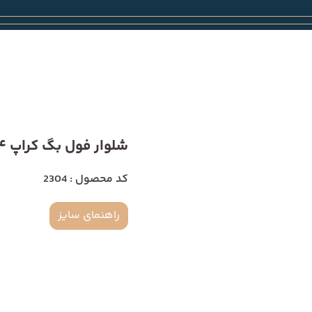
شلوار فول بگ کراپ 2304
کد محصول : 2304
راهنمای سایز