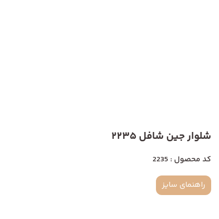
شلوار جین شافل 2235
کد محصول : 2235
راهنمای سایز