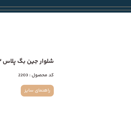
شلوار جین بگ پلاس 2203
کد محصول : 2203
راهنمای سایز