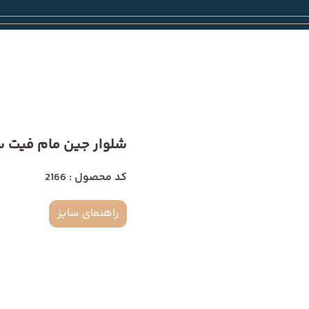
شلوار جین مام فیت سایز
کد محصول : 2166
راهنمای سایز