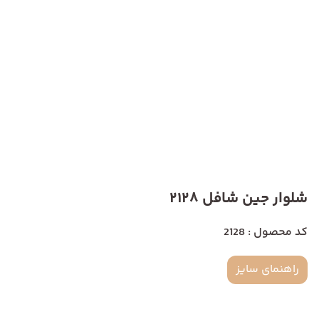
شلوار جین شافل 2128
کد محصول : 2128
راهنمای سایز