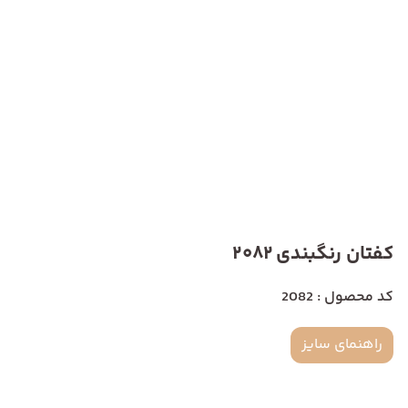
کفتان رنگبندی 2082
کد محصول : 2082
راهنمای سایز